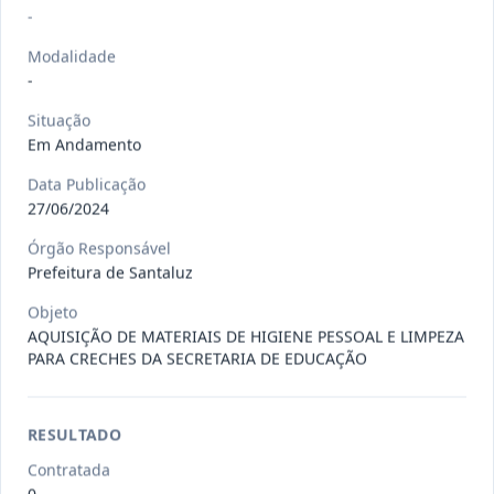
Situação
:
Em Andamento
Ver detalhes
-
Data
:
13/07/2026
Modalidade
-
027/2026
CONTRATAÇÃO DE EMPRESA
Situação
PRESTADORA DE SERVIÇO DE
Pregão
Em Andamento
Eletrônico
SEGURO, PARA
...
Data Publicação
Situação
:
Em Andamento
27/06/2024
Ver detalhes
Data
:
13/07/2026
Órgão Responsável
Prefeitura de Santaluz
025/2026
REGISTRO DE PREÇO PARA A
Objeto
AQUISIÇÃO DE MATERIAIS DE HIGIENE PESSOAL E LIMPEZA
CONTRATAÇÃO DE EMPRESA PARA
Pregão
PARA CRECHES DA SECRETARIA DE EDUCAÇÃO
Eletrônico
LOCAÇÃO
...
Situação
:
Em Andamento
Ver detalhes
Data
:
30/06/2026
RESULTADO
Contratada