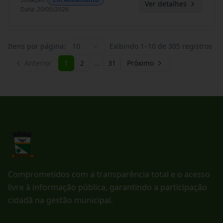
Ver detalhes
Data
:
20/05/2026
Itens por página:
10
Exibindo
1
–
10
de
305
registros
Anterior
1
2
…
31
Próximo
Comprometidos com a transparência total e o acesso
livre à informação pública, garantindo a participação
cidadã na gestão municipal.