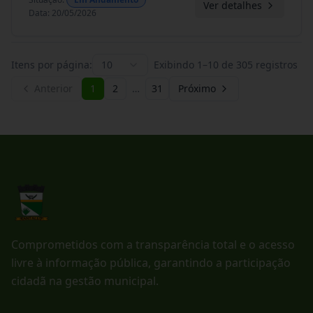
Ver detalhes
Data
:
20/05/2026
Itens por página:
10
Exibindo
1
–
10
de
305
registros
Anterior
1
2
…
31
Próximo
Comprometidos com a transparência total e o acesso
livre à informação pública, garantindo a participação
cidadã na gestão municipal.