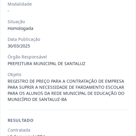
Situação
:
Em Andamento
Ver detalhes
Modalidade
Data
:
13/07/2026
-
Situação
Homologada
027/2026
CONTRATAÇÃO DE EMPRESA
PRESTADORA DE SERVIÇO DE
Data Publicação
Pregão
Eletrônico
SEGURO, PARA
...
30/03/2025
Situação
:
Em Andamento
Órgão Responsável
Ver detalhes
Data
:
13/07/2026
PREFEITURA MUNICIPAL DE SANTALUZ
Objeto
REGISTRO DE PREÇO PARA A CONTRATAÇÃO DE EMPRESA
025/2026
REGISTRO DE PREÇO PARA A
PARA SUPRIR A NECESSIDADE DE FARDAMENTO ESCOLAR
CONTRATAÇÃO DE EMPRESA PARA
PARA OS ALUNOS DA REDE MUNICIPAL DE EDUCAÇÃO DO
Pregão
Eletrônico
MUNICÍPIO DE SANTALUZ-BA
LOCAÇÃO
...
Situação
:
Em Andamento
Ver detalhes
Data
:
30/06/2026
RESULTADO
Contratada