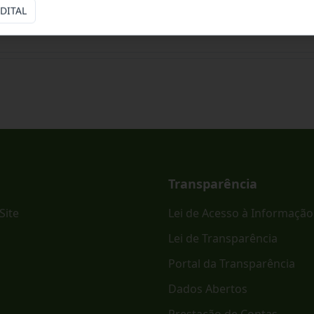
DITAL
ônico PREGÃO ELETRÔNICO - SRP Nº 023/2026.
Transparência
Site
Lei de Acesso à Informação
Lei de Transparência
Portal da Transparência
Dados Abertos