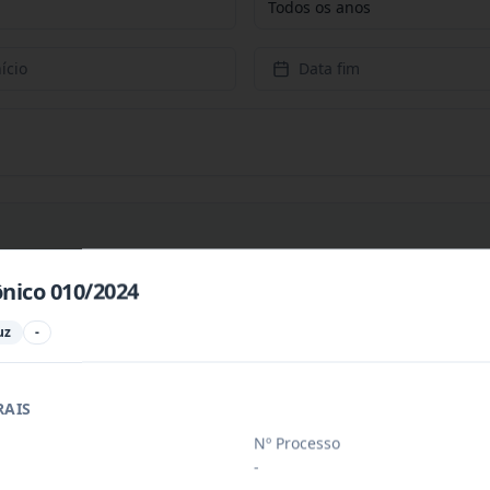
Todos os anos
ício
Data fim
ônico 010/2024
PREÇOS PARA CONTRATAÇÃO DE EMPRESA PARA PRESTAÇÃ
...
uz
-
PREÇOS PARA AQUISIÇÃO DE PRODUTOS VETERINÁRIOS P
...
RAIS
Nº Processo
-
ÚBLICO PARA FINS DE CREDENCIAMENTO DE PESSOA JUR
...