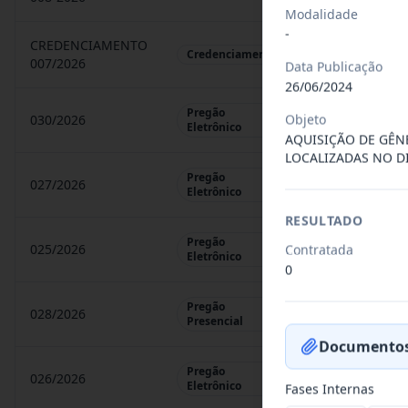
Modalidade
-
CREDENCIAMENTO
CHAMAMENTO P
Credenciamento
007/2026
Data Publicação
26/06/2024
Pregão
Objeto
030/2026
REGISTRO DE 
Eletrônico
AQUISIÇÃO DE GÊN
LOCALIZADAS NO D
Pregão
027/2026
CONTRATAÇÃO 
Eletrônico
RESULTADO
Pregão
025/2026
Contratada
REGISTRO DE 
Eletrônico
0
Pregão
028/2026
REGISTRO DE 
Presencial
Documentos
Pregão
026/2026
REGISTRO DE 
Eletrônico
Fases Internas