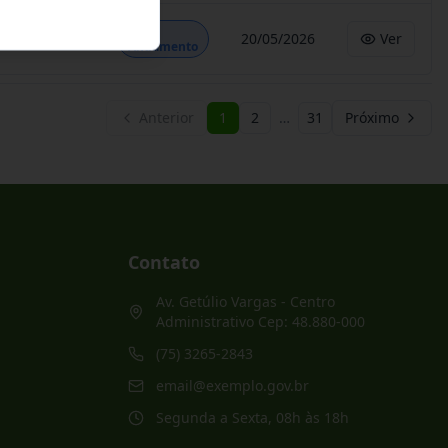
Em
20/05/2026
Ver
Andamento
Anterior
1
2
…
31
Próximo
Contato
Av. Getúlio Vargas - Centro
Administrativo Cep: 48.880-000
(75) 3265-2843
email@exemplo.gov.br
Segunda a Sexta, 08h às 18h