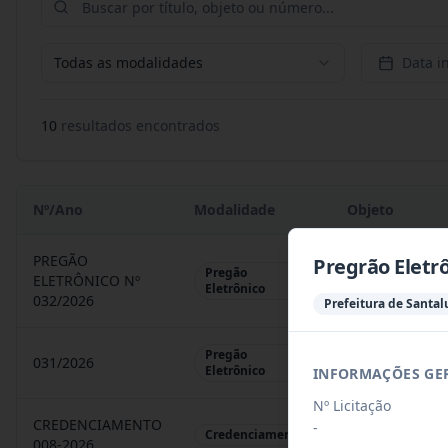
Todas as modalidades
Data in
10
resultado
s
encontrado
s
Nº/Ano
Modalidade
Objeto
PREGÃO
Pregrão Eletr
Pregão
ELETRÔNICO Nº
REGISTRO DE 
Eletrônico
032/2026
Prefeitura de Santal
Pregão
031/2026
REGISTRO DE 
Eletrônico
INFORMAÇÕES GE
Nº Licitação
CREDENCIAMENTO
-
CHAMAMENTO P
Credenciamento
008-2026