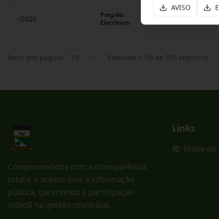
AVISO
E
Pregrão
-/2026
Pregrão Eletr
Eletrônico
Itens por página:
10
Exibindo
1
–
10
de
305
registros
Links
Mapa do 
Comprometidos com a transparência
total e o acesso livre à informação
pública, garantindo a participação
cidadã na gestão municipal.