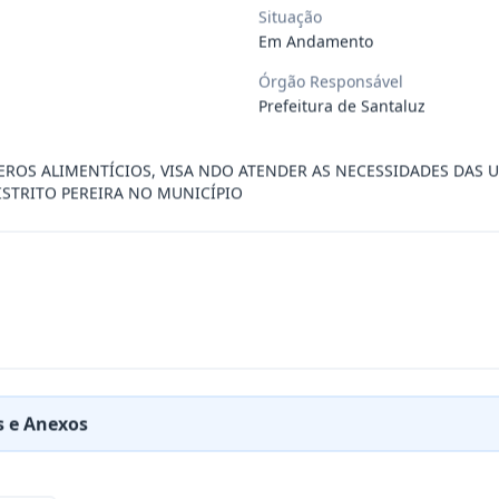
Situação
Em Andamento
ÚBLICO PARA FINS DE CREDENCIAMENTO DE PESSOA JUR
...
Órgão Responsável
Prefeitura de Santaluz
PREÇOS PARA FUTURA E EVENTUAL CONTRATAÇÃO DE EMP
...
EROS ALIMENTÍCIOS, VISA NDO ATENDER AS NECESSIDADES DAS 
ISTRITO PEREIRA NO MUNICÍPIO
DE EMPRESA PRESTADORA DE SERVIÇO DE SEGURO, PARA
...
PREÇO PARA A CONTRATAÇÃO DE EMPRESA PARA LOCAÇÃO
...
PREÇO PARA A CONTRATAÇÃO DE EMPRESA PARA PRESTAÇ
...
 e Anexos
PREÇOS PARA FUTURO E EVENTUAL FORNECIMENTO DE GA
...