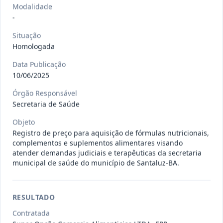
Situação
:
Em Andamento
Ver detalhes
Modalidade
Data
:
13/07/2026
-
Situação
Homologada
027/2026
CONTRATAÇÃO DE EMPRESA
PRESTADORA DE SERVIÇO DE
Data Publicação
Pregão
Eletrônico
SEGURO, PARA
...
10/06/2025
Situação
:
Em Andamento
Órgão Responsável
Ver detalhes
Data
:
13/07/2026
Secretaria de Saúde
Objeto
Registro de preço para aquisição de fórmulas nutricionais,
025/2026
REGISTRO DE PREÇO PARA A
complementos e suplementos alimentares visando
CONTRATAÇÃO DE EMPRESA PARA
atender demandas judiciais e terapêuticas da secretaria
Pregão
Eletrônico
municipal de saúde do município de Santaluz-BA.
LOCAÇÃO
...
Situação
:
Em Andamento
Ver detalhes
Data
:
30/06/2026
RESULTADO
Contratada