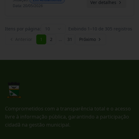
Ver detalhes
Data
:
20/05/2026
Itens por página:
10
Exibindo
1
–
10
de
305
registros
Anterior
1
2
…
31
Próximo
Comprometidos com a transparência total e o acesso
livre à informação pública, garantindo a participação
cidadã na gestão municipal.