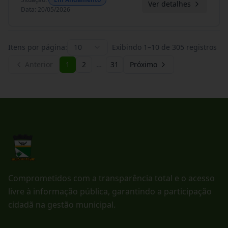
Ver detalhes
Data
:
20/05/2026
Itens por página:
10
Exibindo
1
–
10
de
305
registros
Anterior
1
2
…
31
Próximo
Comprometidos com a transparência total e o acesso
livre à informação pública, garantindo a participação
cidadã na gestão municipal.