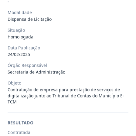
Situação
:
Em Andamento
-
Ver detalhes
Data
:
13/07/2026
Modalidade
Dispensa de Licitação
Situação
027/2026
CONTRATAÇÃO DE EMPRESA
Homologada
PRESTADORA DE SERVIÇO DE
Pregão
Eletrônico
SEGURO, PARA
...
Data Publicação
24/02/2025
Situação
:
Em Andamento
Ver detalhes
Data
:
13/07/2026
Órgão Responsável
Secretaria de Administração
Objeto
025/2026
REGISTRO DE PREÇO PARA A
Contratação de empresa para prestação de serviços de
CONTRATAÇÃO DE EMPRESA PARA
Pregão
digitalização junto ao Tribunal de Contas do Município E-
Eletrônico
LOCAÇÃO
...
TCM
Situação
:
Em Andamento
Ver detalhes
Data
:
30/06/2026
RESULTADO
Contratada