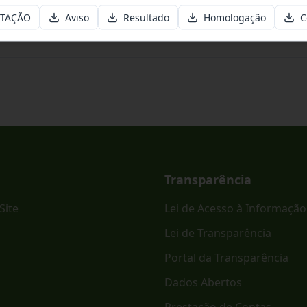
ITAÇÃO
Aviso
Resultado
Homologação
C
ônico PREGÃO ELETRÔNICO - SRP Nº 023/2026.
Transparência
Site
Lei de Acesso à Informação
Lei de Transparência
Portal da Transparência
Dados Abertos