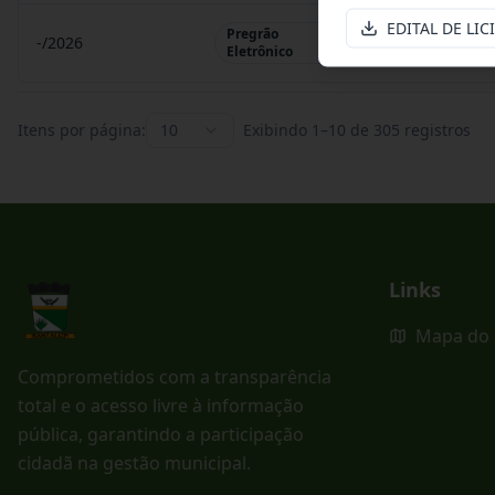
EDITAL DE LIC
Pregrão
-/2026
Pregrão Eletr
Eletrônico
Itens por página:
10
Exibindo
1
–
10
de
305
registros
Links
Mapa do 
Comprometidos com a transparência
total e o acesso livre à informação
pública, garantindo a participação
cidadã na gestão municipal.