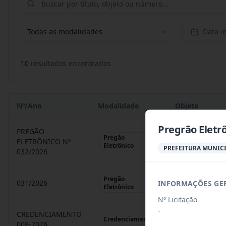
Todas as modalidades
Data in
10
resultado
s
encontrado
s
Nº/Ano
Modalidade
Objeto
Pregrão Eletr
PREGÃO
Pregão
ELETRÔNICO Nº
REGISTRO DE 
Eletrônico
PREFEITURA MUNICI
032/2026
Pregão
031/2026
INFORMAÇÕES GE
REGISTRO DE 
Eletrônico
Nº Licitação
-
CREDENCIAMENTO
CHAMAMENTO P
Credenciamento
008-2026