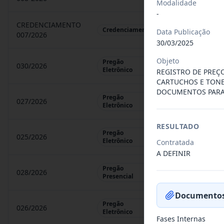
Modalidade
-
CREDENCIAMENTO
CHAMAMENTO P
Credenciamento
Data Publicação
007/2026
30/03/2025
Objeto
Pregão
030/2026
REGISTRO DE 
Eletrônico
REGISTRO DE PREÇ
CARTUCHOS E TONE
DOCUMENTOS PARA 
Pregão
027/2026
CONTRATAÇÃO 
Eletrônico
RESULTADO
Pregão
025/2026
REGISTRO DE 
Eletrônico
Contratada
A DEFINIR
Pregão
028/2026
REGISTRO DE 
Presencial
Documentos
Pregão
026/2026
REGISTRO DE 
Eletrônico
Fases Internas