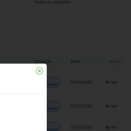
Todas as situações
Situação
Data
Ações
Close
Em
03/08/2026
Ver
Andamento
Em
22/07/2026
Ver
Andamento
Em
21/07/2026
Ver
Andamento