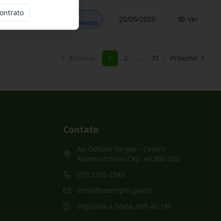
ontrato
Em
20/05/2026
Ver
Andamento
Anterior
1
2
…
31
Próximo
Contato
Av. Getúlio Vargas - Centro
Administrativo Cep: 48.880-000
(75) 3265-2843
email@exemplo.gov.br
Segunda a Sexta, 08h às 18h