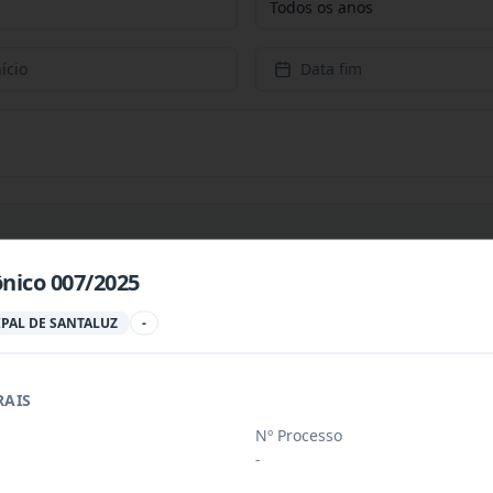
Todos os anos
ício
Data fim
ônico 007/2025
PREÇOS PARA CONTRATAÇÃO DE EMPRESA PARA PRESTAÇÃ
...
PAL DE SANTALUZ
-
RAIS
PREÇOS PARA AQUISIÇÃO DE PRODUTOS VETERINÁRIOS P
...
Nº Processo
-
ÚBLICO PARA FINS DE CREDENCIAMENTO DE PESSOA JUR
...