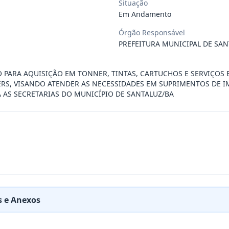
Situação
Em Andamento
ÚBLICO PARA FINS DE CREDENCIAMENTO DE PESSOA JUR
...
Órgão Responsável
PREFEITURA MUNICIPAL DE SAN
PREÇOS PARA FUTURA E EVENTUAL CONTRATAÇÃO DE EMP
...
O PARA AQUISIÇÃO EM TONNER, TINTAS, CARTUCHOS E SERVIÇOS
RS, VISANDO ATENDER AS NECESSIDADES EM SUPRIMENTOS DE I
AS SECRETARIAS DO MUNICÍPIO DE SANTALUZ/BA
DE EMPRESA PRESTADORA DE SERVIÇO DE SEGURO, PARA
...
PREÇO PARA A CONTRATAÇÃO DE EMPRESA PARA LOCAÇÃO
...
PREÇO PARA A CONTRATAÇÃO DE EMPRESA PARA PRESTAÇ
...
 e Anexos
PREÇOS PARA FUTURO E EVENTUAL FORNECIMENTO DE GA
...