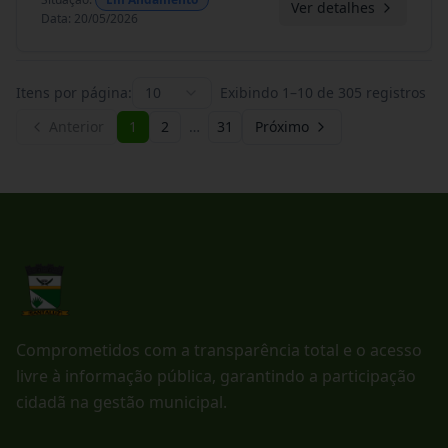
Ver detalhes
Data
:
20/05/2026
Itens por página:
10
Exibindo
1
–
10
de
305
registros
Anterior
1
2
…
31
Próximo
Comprometidos com a transparência total e o acesso
livre à informação pública, garantindo a participação
cidadã na gestão municipal.