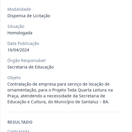
Situação
:
Em Andamento
Ver detalhes
Data
:
13/07/2026
Modalidade
Dispensa de Licitação
Situação
027/2026
CONTRATAÇÃO DE EMPRESA
Homologada
PRESTADORA DE SERVIÇO DE
Pregão
Eletrônico
Data Publicação
SEGURO, PARA
...
16/04/2024
Situação
:
Em Andamento
Ver detalhes
Data
:
13/07/2026
Órgão Responsável
Secretaria de Educação
Objeto
025/2026
REGISTRO DE PREÇO PARA A
Contratação de empresa para serviço de locação de
ornamentação, para o Projeto Toda Quarta Leitura na
CONTRATAÇÃO DE EMPRESA PARA
Pregão
Praça, atendendo a necessidade da Secretaria de
Eletrônico
LOCAÇÃO
...
Educação e Cultura, do Município de Santaluz – BA.
Situação
:
Em Andamento
Ver detalhes
Data
:
30/06/2026
RESULTADO
Contratada