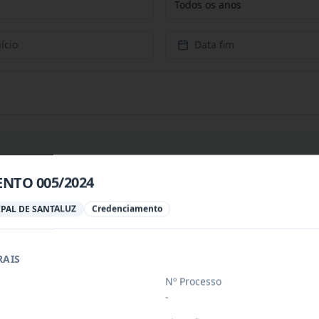
Todos os anos
ício
Data fim
NTO 005/2024
PREÇOS PARA CONTRATAÇÃO DE EMPRESA PARA PRESTAÇÃ
...
PAL DE SANTALUZ
Credenciamento
RAIS
PREÇOS PARA AQUISIÇÃO DE PRODUTOS VETERINÁRIOS P
...
Nº Processo
-
ÚBLICO PARA FINS DE CREDENCIAMENTO DE PESSOA JUR
...