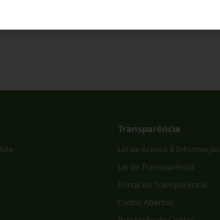
ônico PREGÃO ELETRÔNICO - SRP Nº 023/2026.
Transparência
Site
Lei de Acesso à Informação
Lei de Transparência
Portal da Transparência
Dados Abertos