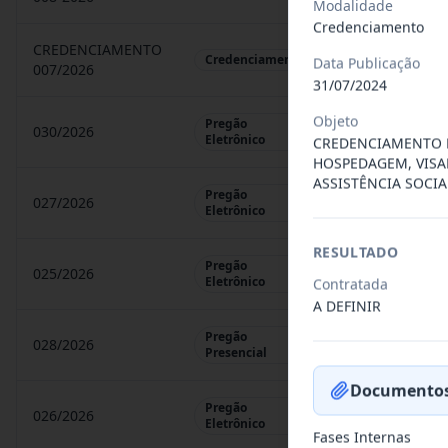
Modalidade
Credenciamento
CREDENCIAMENTO
CHAMAMENTO P
Credenciamento
Data Publicação
007/2026
31/07/2024
Objeto
Pregão
030/2026
REGISTRO DE 
Eletrônico
CREDENCIAMENTO P
HOSPEDAGEM, VISA
ASSISTÊNCIA SOCIA
Pregão
027/2026
CONTRATAÇÃO 
Eletrônico
RESULTADO
Pregão
025/2026
REGISTRO DE 
Eletrônico
Contratada
A DEFINIR
Pregão
028/2026
REGISTRO DE 
Presencial
Documentos
Pregão
026/2026
REGISTRO DE 
Eletrônico
Fases Internas