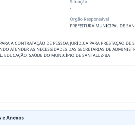
Situação
-
ÚBLICO PARA FINS DE CREDENCIAMENTO DE PESSOA JUR
...
Órgão Responsável
PREFEITURA MUNICIPAL DE SAN
PREÇOS PARA FUTURA E EVENTUAL CONTRATAÇÃO DE EMP
...
ARA A CONTRATAÇÃO DE PESSOA JURÍDICA PARA PRESTAÇÃO DE S
NDO ATENDER AS NECESSIDADES DAS SECRETARIAS DE ADMINIST
L, EDUCAÇÃO, SAÚDE DO MUNICÍPIO DE SANTALUZ-BA
DE EMPRESA PRESTADORA DE SERVIÇO DE SEGURO, PARA
...
PREÇO PARA A CONTRATAÇÃO DE EMPRESA PARA LOCAÇÃO
...
PREÇO PARA A CONTRATAÇÃO DE EMPRESA PARA PRESTAÇ
...
 e Anexos
PREÇOS PARA FUTURO E EVENTUAL FORNECIMENTO DE GA
...