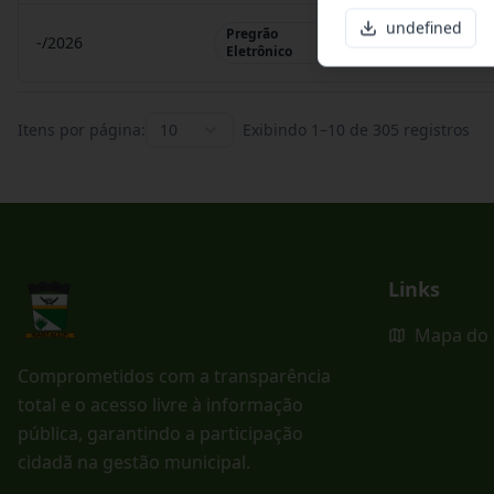
undefined
Pregrão
-/2026
Pregrão Eletr
Eletrônico
Itens por página:
10
Exibindo
1
–
10
de
305
registros
Links
Mapa do 
Comprometidos com a transparência
total e o acesso livre à informação
pública, garantindo a participação
cidadã na gestão municipal.