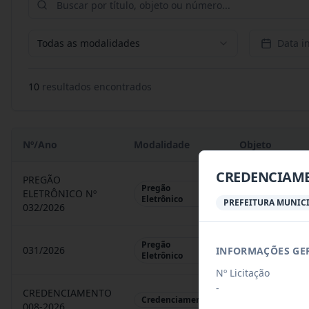
Todas as modalidades
Data in
10
resultado
s
encontrado
s
Nº/Ano
Modalidade
Objeto
CREDENCIAME
PREGÃO
Pregão
ELETRÔNICO Nº
REGISTRO DE 
Eletrônico
PREFEITURA MUNICI
032/2026
Pregão
031/2026
INFORMAÇÕES GE
REGISTRO DE 
Eletrônico
Nº Licitação
-
CREDENCIAMENTO
CHAMAMENTO P
Credenciamento
008-2026