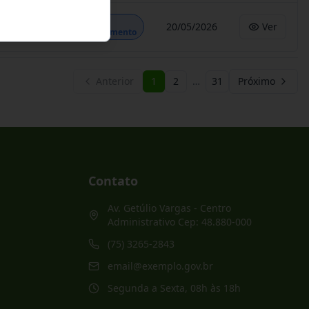
Em
20/05/2026
Ver
Andamento
Anterior
1
2
…
31
Próximo
Contato
Av. Getúlio Vargas - Centro
Administrativo Cep: 48.880-000
(75) 3265-2843
email@exemplo.gov.br
Segunda a Sexta, 08h às 18h