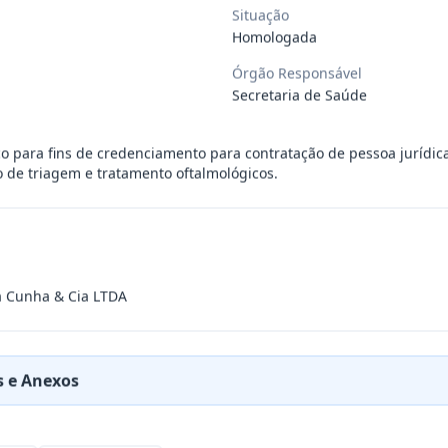
Situação
Homologada
ÚBLICO PARA FINS DE CREDENCIAMENTO DE PESSOA JUR
...
Órgão Responsável
Secretaria de Saúde
PREÇOS PARA FUTURA E EVENTUAL CONTRATAÇÃO DE EMP
...
para fins de credenciamento para contratação de pessoa jurídica
o de triagem e tratamento oftalmológicos.
DE EMPRESA PRESTADORA DE SERVIÇO DE SEGURO, PARA
...
PREÇO PARA A CONTRATAÇÃO DE EMPRESA PARA LOCAÇÃO
...
a Cunha & Cia LTDA
PREÇO PARA A CONTRATAÇÃO DE EMPRESA PARA PRESTAÇ
...
 e Anexos
PREÇOS PARA FUTURO E EVENTUAL FORNECIMENTO DE GA
...