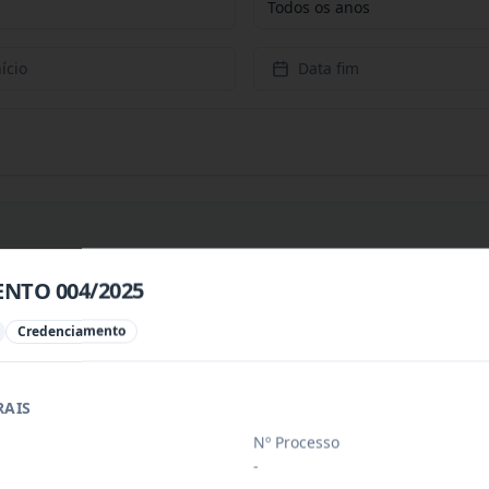
Todos os anos
ício
Data fim
NTO 004/2025
PREÇOS PARA CONTRATAÇÃO DE EMPRESA PARA PRESTAÇÃ
...
Credenciamento
PREÇOS PARA AQUISIÇÃO DE PRODUTOS VETERINÁRIOS P
...
RAIS
Nº Processo
-
ÚBLICO PARA FINS DE CREDENCIAMENTO DE PESSOA JUR
...