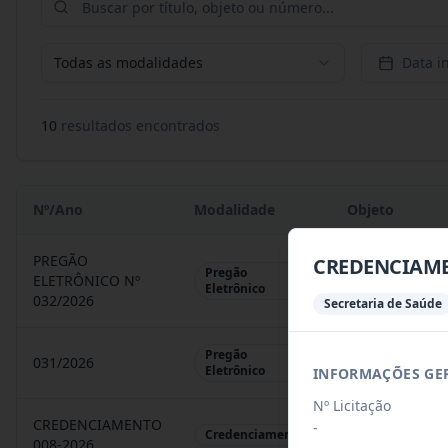
Todas as modalidades
Data in
10
resultado
s
encontrado
s
Nº/Ano
Modalidade
Objeto
PREGÃO
CREDENCIAME
Pregão
ELETRÔNICO Nº
REGISTRO DE 
Eletrônico
032/2026
Secretaria de Saúde
Pregão
031/2026
REGISTRO DE 
Eletrônico
INFORMAÇÕES GE
Nº Licitação
CREDENCIAMENTO
-
CHAMAMENTO P
Credenciamento
008-2026