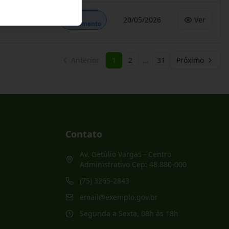
Em
20/05/2026
Ver
Andamento
Anterior
1
2
…
31
Próximo
Contato
Av. Getúlio Vargas - Centro
Administrativo Cep: 48.880-000
(75) 3265-2843
email@exemplo.gov.br
Segunda a Sexta, 08h às 18h