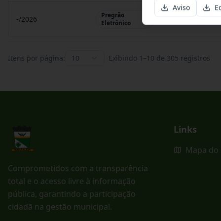
Aviso
Ed
Pregrão
-/2026
Pregrão Eletr
Eletrônico
Itens por página:
10
Exibindo
1
–
10
de
305
registros
Links
Mapa do 
Comprometidos com a transparência
total e o acesso livre à informação
pública, garantindo a participação
cidadã na gestão municipal.