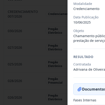
Modalidade
Credenciamento
CREDENCIAMENTO
CHAMAMENTO P
Credenciamento
007/2026
Data Publicação
10/06/2025
Pregão
Objeto
030/2026
REGISTRO DE 
Eletrônico
Chamamento público 
prestação de serviç
Pregão
027/2026
CONTRATAÇÃO 
Eletrônico
RESULTADO
Pregão
025/2026
Contratada
REGISTRO DE 
Eletrônico
Adrivana de Oliveir
Pregão
028/2026
REGISTRO DE 
Presencial
Documentos
Pregão
026/2026
REGISTRO DE 
Eletrônico
Fases Internas