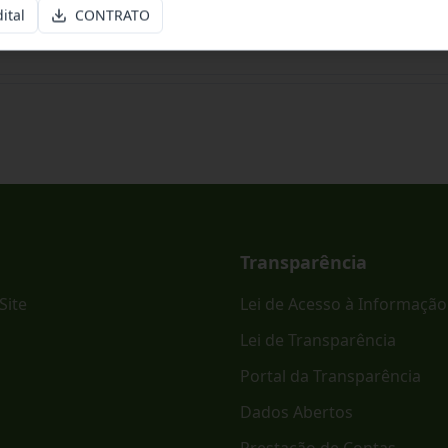
ital
CONTRATO
ônico PREGÃO ELETRÔNICO - SRP Nº 023/2026.
Transparência
Site
Lei de Acesso à Informação
Lei de Transparência
Portal da Transparência
Dados Abertos