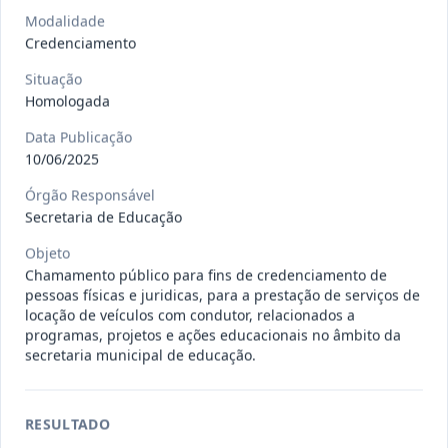
Situação
:
Em Andamento
Ver detalhes
Modalidade
Data
:
13/07/2026
Credenciamento
Situação
Homologada
027/2026
CONTRATAÇÃO DE EMPRESA
PRESTADORA DE SERVIÇO DE
Pregão
Data Publicação
Eletrônico
SEGURO, PARA
...
10/06/2025
Situação
:
Em Andamento
Ver detalhes
Órgão Responsável
Data
:
13/07/2026
Secretaria de Educação
Objeto
Chamamento público para fins de credenciamento de
025/2026
REGISTRO DE PREÇO PARA A
pessoas físicas e juridicas, para a prestação de serviços de
CONTRATAÇÃO DE EMPRESA PARA
Pregão
locação de veículos com condutor, relacionados a
Eletrônico
LOCAÇÃO
...
programas, projetos e ações educacionais no âmbito da
secretaria municipal de educação.
Situação
:
Em Andamento
Ver detalhes
Data
:
30/06/2026
RESULTADO