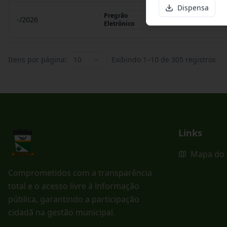
Dispensa
Pregrão
-/2026
Pregrão Eletr
Eletrônico
Itens por página:
10
Exibindo
1
–
10
de
305
registros
Links
Mapa do 
Comprometidos com a transparência
total e o acesso livre à informação
pública, garantindo a participação
cidadã na gestão municipal.