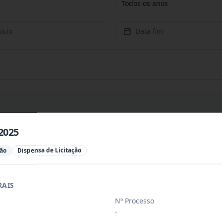
Todos os anos
ício
Data fim
2025
PREÇOS PARA CONTRATAÇÃO DE EMPRESA PARA PRESTAÇÃ
...
ção
Dispensa de Licitação
PREÇOS PARA AQUISIÇÃO DE PRODUTOS VETERINÁRIOS P
...
RAIS
Nº Processo
-
ÚBLICO PARA FINS DE CREDENCIAMENTO DE PESSOA JUR
...