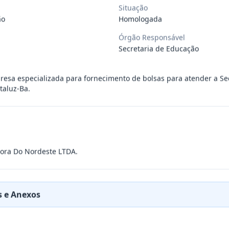
Situação
ão
Homologada
ÚBLICO PARA FINS DE CREDENCIAMENTO DE PESSOA JUR
...
Órgão Responsável
Secretaria de Educação
PREÇOS PARA FUTURA E EVENTUAL CONTRATAÇÃO DE EMP
...
esa especializada para fornecimento de bolsas para atender a Se
taluz-Ba.
DE EMPRESA PRESTADORA DE SERVIÇO DE SEGURO, PARA
...
PREÇO PARA A CONTRATAÇÃO DE EMPRESA PARA LOCAÇÃO
...
itora Do Nordeste LTDA.
PREÇO PARA A CONTRATAÇÃO DE EMPRESA PARA PRESTAÇ
...
 e Anexos
PREÇOS PARA FUTURO E EVENTUAL FORNECIMENTO DE GA
...