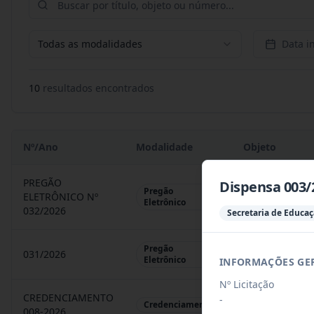
Todas as modalidades
Data in
10
resultado
s
encontrado
s
Nº/Ano
Modalidade
Objeto
PREGÃO
Dispensa 003/
Pregão
ELETRÔNICO Nº
REGISTRO DE 
Eletrônico
032/2026
Secretaria de Educa
Pregão
031/2026
REGISTRO DE 
Eletrônico
INFORMAÇÕES GE
Nº Licitação
CREDENCIAMENTO
-
CHAMAMENTO P
Credenciamento
008-2026