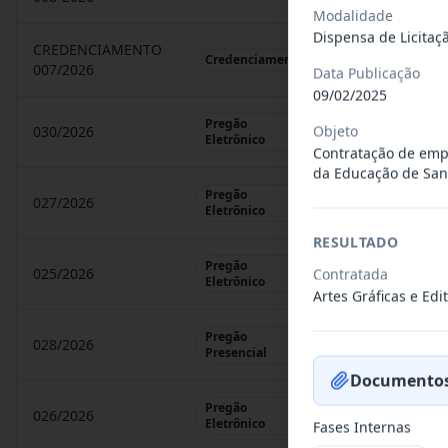
Modalidade
Dispensa de Licitaç
CREDENCIAMENTO
CHAMAMENTO P
Credenciamento
007/2026
Data Publicação
09/02/2025
Pregão
Objeto
030/2026
REGISTRO DE 
Eletrônico
Contratação de empr
da Educação de San
Pregão
027/2026
CONTRATAÇÃO 
Eletrônico
RESULTADO
Pregão
025/2026
Contratada
REGISTRO DE 
Eletrônico
Artes Gráficas e Ed
Pregão
028/2026
REGISTRO DE 
Presencial
Documentos
Pregão
026/2026
REGISTRO DE 
Eletrônico
Fases Internas