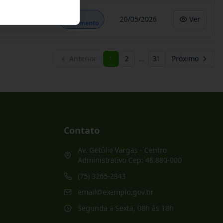
Em
20/05/2026
Ver
Andamento
Anterior
1
2
…
31
Próximo
Contato
Av. Getúlio Vargas - Centro
Administrativo Cep: 48.880-000
(75) 3265-2843
email@exemplo.gov.br
Segunda a Sexta, 08h às 18h