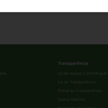
ônico PREGÃO ELETRÔNICO - SRP Nº 023/2026.
Transparência
Site
Lei de Acesso à Informação
Lei de Transparência
Portal da Transparência
Dados Abertos