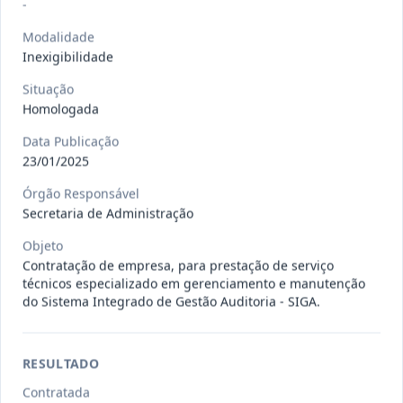
Situação
:
Em Andamento
-
Ver detalhes
Data
:
13/07/2026
Modalidade
Inexigibilidade
Situação
027/2026
CONTRATAÇÃO DE EMPRESA
Homologada
PRESTADORA DE SERVIÇO DE
Pregão
Eletrônico
SEGURO, PARA
...
Data Publicação
23/01/2025
Situação
:
Em Andamento
Ver detalhes
Data
:
13/07/2026
Órgão Responsável
Secretaria de Administração
Objeto
025/2026
REGISTRO DE PREÇO PARA A
Contratação de empresa, para prestação de serviço
CONTRATAÇÃO DE EMPRESA PARA
Pregão
técnicos especializado em gerenciamento e manutenção
Eletrônico
LOCAÇÃO
...
do Sistema Integrado de Gestão Auditoria - SIGA.
Situação
:
Em Andamento
Ver detalhes
Data
:
30/06/2026
RESULTADO
Contratada