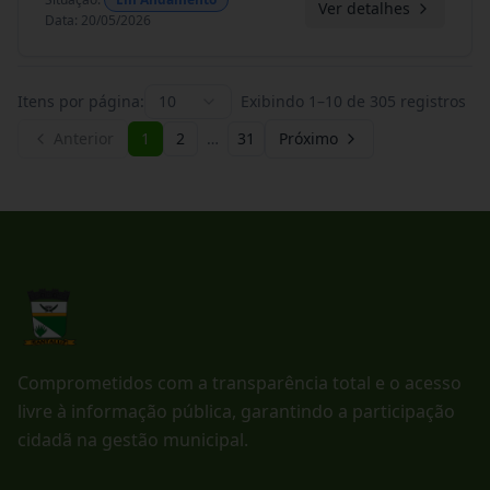
Ver detalhes
Data
:
20/05/2026
Itens por página:
10
Exibindo
1
–
10
de
305
registros
Anterior
1
2
…
31
Próximo
Comprometidos com a transparência total e o acesso
livre à informação pública, garantindo a participação
cidadã na gestão municipal.