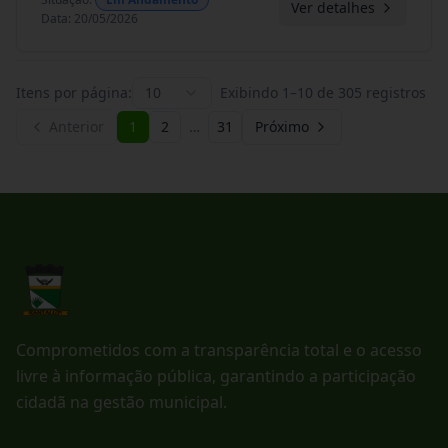
Ver detalhes
Data
:
20/05/2026
Itens por página:
10
Exibindo
1
–
10
de
305
registros
Anterior
1
2
…
31
Próximo
Comprometidos com a transparência total e o acesso
livre à informação pública, garantindo a participação
cidadã na gestão municipal.