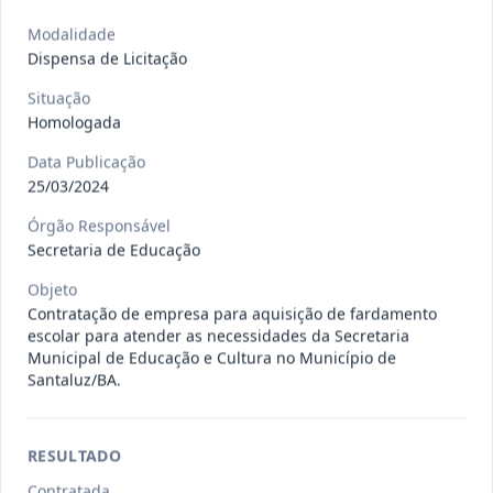
Situação
:
Em Andamento
Ver detalhes
Data
:
13/07/2026
Modalidade
Dispensa de Licitação
Situação
027/2026
CONTRATAÇÃO DE EMPRESA
Homologada
PRESTADORA DE SERVIÇO DE
Pregão
Eletrônico
Data Publicação
SEGURO, PARA
...
25/03/2024
Situação
:
Em Andamento
Ver detalhes
Data
:
13/07/2026
Órgão Responsável
Secretaria de Educação
Objeto
025/2026
REGISTRO DE PREÇO PARA A
Contratação de empresa para aquisição de fardamento
escolar para atender as necessidades da Secretaria
CONTRATAÇÃO DE EMPRESA PARA
Pregão
Municipal de Educação e Cultura no Município de
Eletrônico
LOCAÇÃO
...
Santaluz/BA.
Situação
:
Em Andamento
Ver detalhes
Data
:
30/06/2026
RESULTADO
Contratada