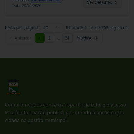
Ver detalhes
Data
:
20/05/2026
Itens por página:
10
Exibindo
1
–
10
de
305
registros
Anterior
1
2
…
31
Próximo
Comprometidos com a transparência total e o acesso
livre à informação pública, garantindo a participação
cidadã na gestão municipal.