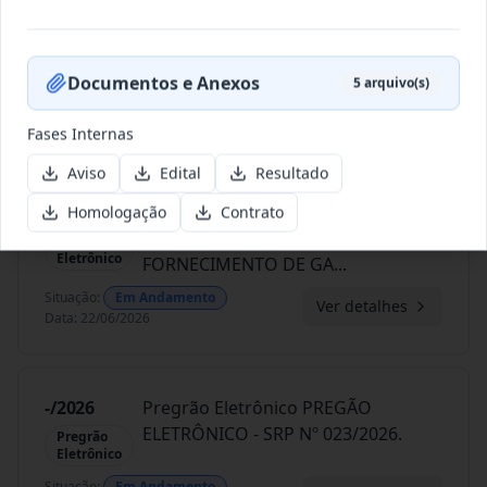
028/2026
REGISTRO DE PREÇO PARA A
CONTRATAÇÃO DE EMPRESA PARA
Pregão
Presencial
PRESTAÇ
...
Documentos e Anexos
5
arquivo(s)
Situação
:
Em Andamento
Ver detalhes
Data
:
23/06/2026
Fases Internas
Aviso
Edital
Resultado
026/2026
REGISTRO DE PREÇOS PARA
Homologação
Contrato
FUTURO E EVENTUAL
Pregão
Eletrônico
FORNECIMENTO DE GA
...
Situação
:
Em Andamento
Ver detalhes
Data
:
22/06/2026
-/2026
Pregrão Eletrônico PREGÃO
ELETRÔNICO - SRP Nº 023/2026.
Pregrão
Eletrônico
Situação
:
Em Andamento