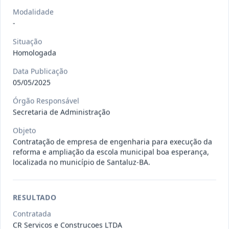
Situação
:
Em Andamento
Ver detalhes
Data
:
13/07/2026
Modalidade
-
Situação
027/2026
CONTRATAÇÃO DE EMPRESA
Homologada
PRESTADORA DE SERVIÇO DE
Pregão
Data Publicação
Eletrônico
SEGURO, PARA
...
05/05/2025
Situação
:
Em Andamento
Ver detalhes
Órgão Responsável
Data
:
13/07/2026
Secretaria de Administração
Objeto
Contratação de empresa de engenharia para execução da
025/2026
REGISTRO DE PREÇO PARA A
reforma e ampliação da escola municipal boa esperança,
CONTRATAÇÃO DE EMPRESA PARA
Pregão
localizada no município de Santaluz-BA.
Eletrônico
LOCAÇÃO
...
Situação
:
Em Andamento
Ver detalhes
Data
:
30/06/2026
RESULTADO
Contratada
CR Servicos e Construcoes LTDA