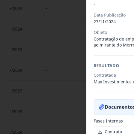
-
-/2024
-
Contrato 077/2024 (ARP
Data Publicação
27/11/2024
-/2024
-
Contrato 179/2024 - Dr
Objeto
Contratação de emp
ao mirante do Morro
-/2024
-
Contrato 076-2024 (ARP
RESULTADO
-/2024
-
Contrato 074/2024 (ARP
Contratada
Max Investimentos 
-/2023
-
Contrato 073-2023 (ARP)
Documentos
-/2024
-
Contrato 075/2024 (ARP
Fases Internas
Contrato
-/2024
-
Contrato 072-2024 (ARP