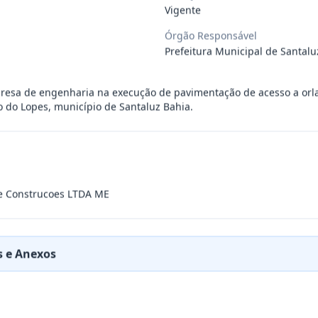
Vigente
) - Santaluz Produtos de Petroleo LTDA
Órgão Responsável
Prefeitura Municipal de Santalu
ogaria Santa Luzia LTDA
resa de engenharia na execução de pavimentação de acesso a orla
 do Lopes, município de Santaluz Bahia.
) - Artes Gráficas e Editora do Nordes
...
) - Marihellia Araujo Rios LTDA EPP
e Construcoes LTDA ME
 - A.L.B. de Oliveira EPP
 e Anexos
) - Vixbot Solucoes de em Informatica
...
) - Estrela Comercio de Produtos Medic
...