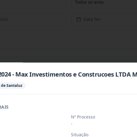
Todos os anos
ício
Data fim
2024 - Max Investimentos e Construcoes LTDA 
P) - Supermercado Super Opção LTDA.
 de Santaluz
ax Investimentos e Construcoes LTDA ME
RAIS
Nº Processo
-
iativa Comercio e Servico LTDA
Situação