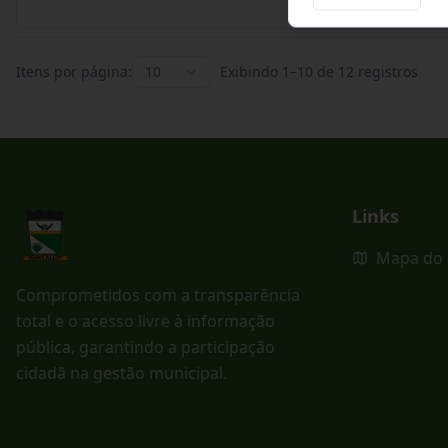
Itens por página:
10
Exibindo
1
–
10
de
12
registros
Links
Mapa do 
Comprometidos com a transparência
total e o acesso livre à informação
pública, garantindo a participação
cidadã na gestão municipal.