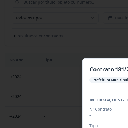
Todos os tipos
Data in
10
resultado
s
encontrado
s
Nº/Ano
Tipo
Objeto
Contrato 181/
-/2024
-
Contrato 078/2024 (AR
Prefeitura Municipal
-/2024
-
Contrato 181/2024 - M
INFORMAÇÕES GE
Nº Contrato
-
-/2024
-
Contrato 178/2024 - Cr
Tipo