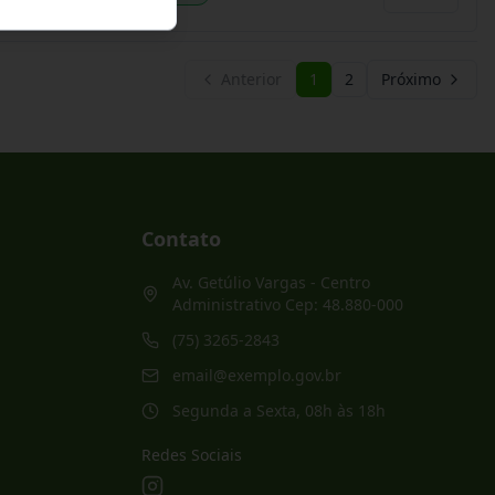
Anterior
1
2
Próximo
Contato
Av. Getúlio Vargas - Centro
Administrativo Cep: 48.880-000
(75) 3265-2843
email@exemplo.gov.br
Segunda a Sexta, 08h às 18h
Redes Sociais