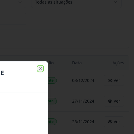
Todas as situações
Situação
Data
Ações
ME
Close
03/12/2024
Ver
Vigente
27/11/2024
Ver
Vigente
25/11/2024
Ver
Vigente