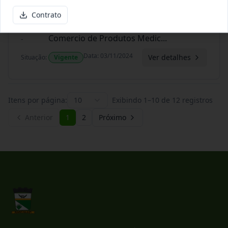
Contrato
-/2024
Contrato 072-2024 (ARP) - Estrela
Comercio de Produtos Medic
...
-
Data
:
03/11/2024
Ver detalhes
Situação
:
Vigente
Itens por página:
10
Exibindo
1
–
10
de
12
registros
Anterior
1
2
Próximo