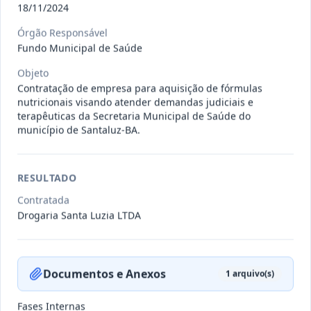
18/11/2024
-/2024
Contrato 074/2024 (ARP) - Marihellia
Órgão Responsável
Araujo Rios LTDA EPP
-
Fundo Municipal de Saúde
Data
:
03/11/2024
Ver detalhes
Situação
:
Vigente
Objeto
Contratação de empresa para aquisição de fórmulas
nutricionais visando atender demandas judiciais e
terapêuticas da Secretaria Municipal de Saúde do
município de Santaluz-BA.
-/2023
Contrato 073-2023 (ARP) - A.L.B. de
Oliveira EPP
-
Data
:
03/11/2024
Ver detalhes
Situação
:
Vigente
RESULTADO
Contratada
Drogaria Santa Luzia LTDA
-/2024
Contrato 075/2024 (ARP) - Vixbot
Solucoes de em Informatica
...
-
Documentos e Anexos
1
arquivo(s)
Data
:
03/11/2024
Ver detalhes
Situação
:
Vigente
Fases Internas