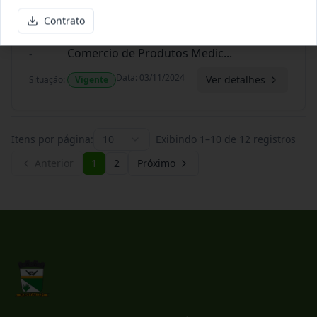
Contrato
-/2024
Contrato 072-2024 (ARP) - Estrela
Comercio de Produtos Medic
...
-
Data
:
03/11/2024
Ver detalhes
Situação
:
Vigente
Itens por página:
10
Exibindo
1
–
10
de
12
registros
Anterior
1
2
Próximo