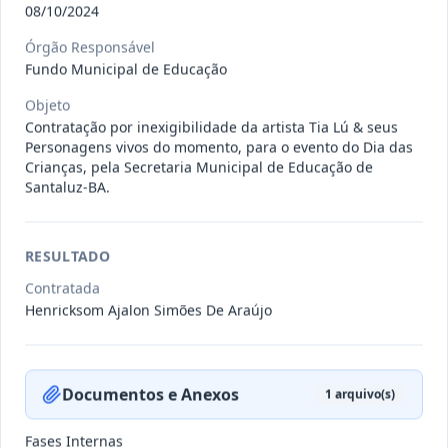
08/10/2024
-/2024
Contrato 074/2024 (ARP) - Marihellia
Órgão Responsável
Araujo Rios LTDA EPP
-
Fundo Municipal de Educação
Data
:
03/11/2024
Ver detalhes
Situação
:
Vigente
Objeto
Contratação por inexigibilidade da artista Tia Lú & seus
Personagens vivos do momento, para o evento do Dia das
Crianças, pela Secretaria Municipal de Educação de
Santaluz-BA.
-/2023
Contrato 073-2023 (ARP) - A.L.B. de
Oliveira EPP
-
Data
:
03/11/2024
Ver detalhes
Situação
:
Vigente
RESULTADO
Contratada
Henricksom Ajalon Simões De Araújo
-/2024
Contrato 075/2024 (ARP) - Vixbot
Solucoes de em Informatica
...
-
Documentos e Anexos
1
arquivo(s)
Data
:
03/11/2024
Ver detalhes
Situação
:
Vigente
Fases Internas