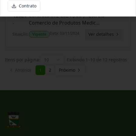
Contrato
-/2024
Contrato 072-2024 (ARP) - Estrela
Comercio de Produtos Medic
...
-
Data
:
03/11/2024
Ver detalhes
Situação
:
Vigente
Itens por página:
10
Exibindo
1
–
10
de
12
registros
Anterior
1
2
Próximo