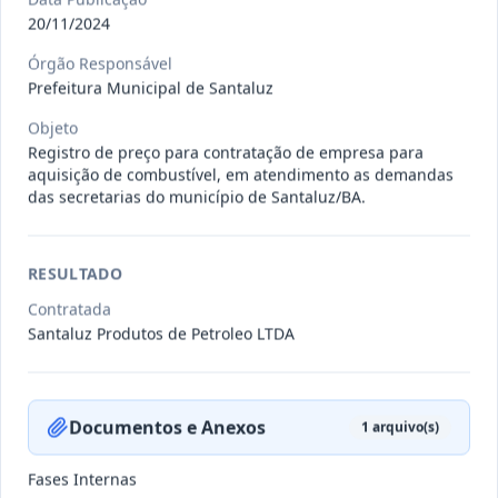
20/11/2024
-/2024
Contrato 074/2024 (ARP) - Marihellia
Órgão Responsável
Araujo Rios LTDA EPP
-
Prefeitura Municipal de Santaluz
Data
:
03/11/2024
Ver detalhes
Situação
:
Vigente
Objeto
Registro de preço para contratação de empresa para
aquisição de combustível, em atendimento as demandas
das secretarias do município de Santaluz/BA.
-/2023
Contrato 073-2023 (ARP) - A.L.B. de
Oliveira EPP
-
RESULTADO
Data
:
03/11/2024
Ver detalhes
Situação
:
Vigente
Contratada
Santaluz Produtos de Petroleo LTDA
-/2024
Contrato 075/2024 (ARP) - Vixbot
Solucoes de em Informatica
...
-
Documentos e Anexos
1
arquivo(s)
Data
:
03/11/2024
Ver detalhes
Situação
:
Vigente
Fases Internas