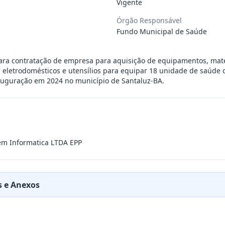
Vigente
) - Santaluz Produtos de Petroleo LTDA
Órgão Responsável
Fundo Municipal de Saúde
ogaria Santa Luzia LTDA
para contratação de empresa para aquisição de equipamentos, mate
, eletrodomésticos e utensílios para equipar 18 unidade de saúde 
auguração em 2024 no município de Santaluz-BA.
) - Artes Gráficas e Editora do Nordes
...
) - Marihellia Araujo Rios LTDA EPP
em Informatica LTDA EPP
 - A.L.B. de Oliveira EPP
 e Anexos
) - Vixbot Solucoes de em Informatica
...
) - Estrela Comercio de Produtos Medic
...