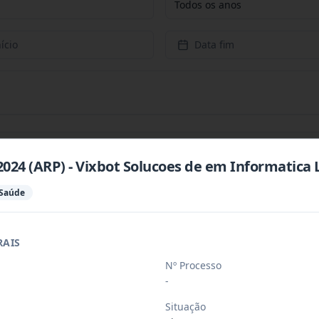
Todos os anos
ício
Data fim
2024 (ARP) - Vixbot Solucoes de em Informatica
P) - Supermercado Super Opção LTDA.
 Saúde
ax Investimentos e Construcoes LTDA ME
RAIS
Nº Processo
-
iativa Comercio e Servico LTDA
Situação