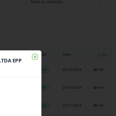
Todas as situações
Situação
Data
Ações
 LTDA EPP
Close
03/12/2024
Ver
Vigente
27/11/2024
Ver
Vigente
25/11/2024
Ver
Vigente