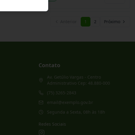
Anterior
1
2
Próximo
Contato
Av. Getúlio Vargas - Centro
Administrativo Cep: 48.880-000
(75) 3265-2843
email@exemplo.gov.br
Segunda a Sexta, 08h às 18h
Redes Sociais