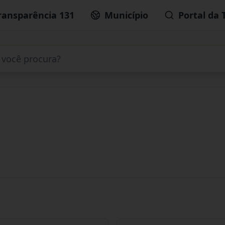
ransparência 131
Município
Portal da 