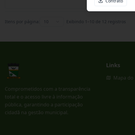
Contrato
Itens por página:
10
Exibindo
1
–
10
de
12
registros
Links
Mapa do 
Comprometidos com a transparência
total e o acesso livre à informação
pública, garantindo a participação
cidadã na gestão municipal.