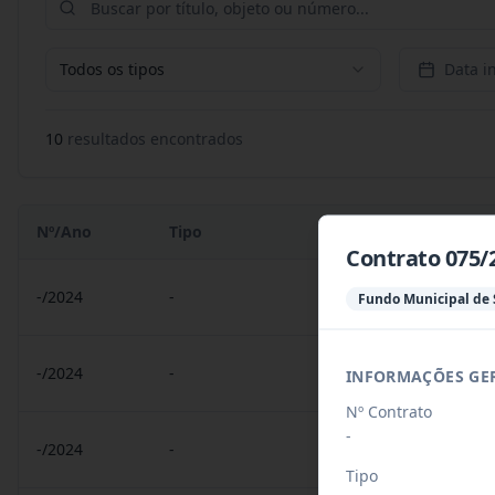
Todos os tipos
Data in
10
resultado
s
encontrado
s
Nº/Ano
Tipo
Objeto
Contrato 075/
-/2024
-
Contrato 078/2024 (AR
Fundo Municipal de
-/2024
-
Contrato 181/2024 - M
INFORMAÇÕES GE
Nº Contrato
-
-/2024
-
Contrato 178/2024 - Cr
Tipo