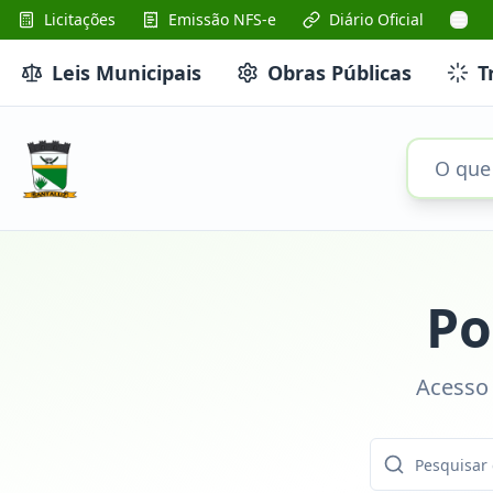
Licitações
Emissão NFS-e
Diário Oficial
Leis Municipais
Obras Públicas
T
Po
Acesso 