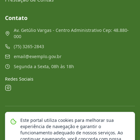
Contato
Av. Getúlio Vargas - Centro Administrativo Cep: 48.880-
000
(75) 3265-2843
email@exemplo.gov.br
Segunda a Sexta, 08h às 18h
Redes Sociais
©
2026
Portal Municipal
. Todos os direitos reservados.
Este portal utiliza cookies para melhorar sua
experiência de navegação e garantir o
Mapa do Site
Notícias
Transparência
funcionamento adequado de nossos serviços. Ao
continuar navegando, você concorda com nossa