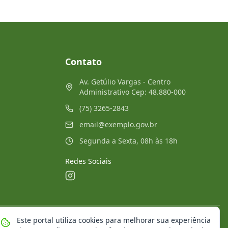
Contato
Av. Getúlio Vargas - Centro
Administrativo Cep: 48.880-000
(75) 3265-2843
email@exemplo.gov.br
Segunda a Sexta, 08h às 18h
Redes Sociais
Este portal utiliza cookies para melhorar sua experiência
Mapa do Site
Notícias
Transparência