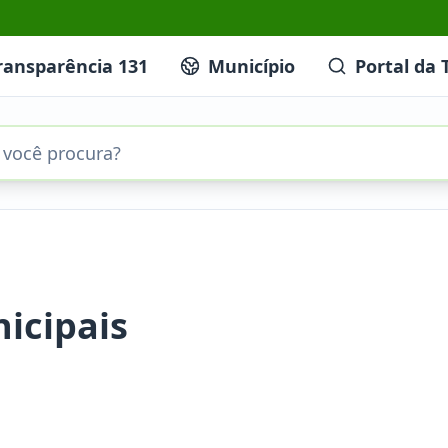
ransparência 131
Município
Portal da 
icipais