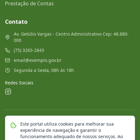
Prestação de Contas
Contato
Av. Getúlio Vargas - Centro Administrativo Cep: 48.880-
000
(75) 3265-2843
email@exemplo.gov.br
Segunda a Sexta, 08h às 18h
Redes Sociais
©
2026
Portal Municipal
. Todos os direitos reservados.
Este portal utiliza cookies para melhorar sua
experiência de navegação e garantir o
Mapa do Site
Notícias
Transparência
funcionamento adequado de nossos serviços. Ao