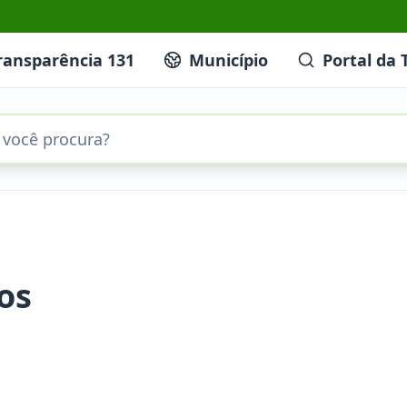
ransparência 131
Município
Portal da 
os