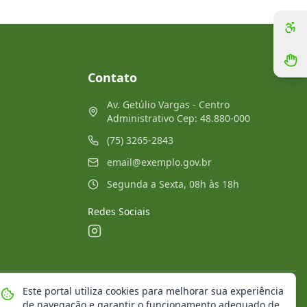
Contato
Av. Getúlio Vargas - Centro
Administrativo Cep: 48.880-000
(75) 3265-2843
email@exemplo.gov.br
Segunda a Sexta, 08h às 18h
Redes Sociais
Este portal utiliza cookies para melhorar sua experiência
Mapa do Site
Notícias
Transparência
de navegação e garantir o funcionamento adequado de