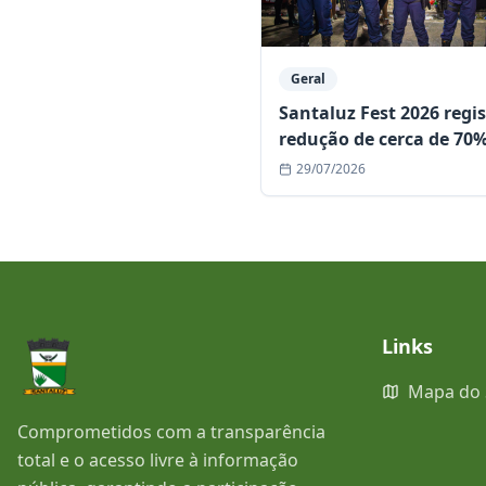
Geral
Santaluz Fest 2026 regi
redução de cerca de 70
ocorrências e consolida
29/07/2026
edição mais segura da
história
Links
Mapa do 
Comprometidos com a transparência
total e o acesso livre à informação