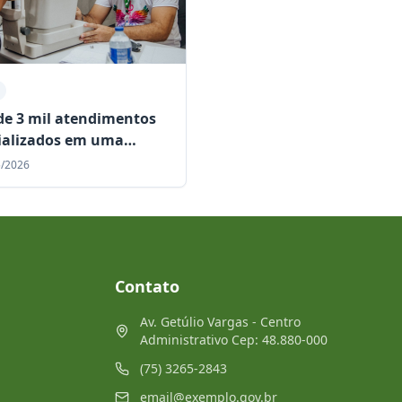
de 3 mil atendimentos
ializados em uma
a consolidam Centro
5/2026
pecialidades como
ência regional
Contato
Av. Getúlio Vargas - Centro
Administrativo Cep: 48.880-000
(75) 3265-2843
email@exemplo.gov.br