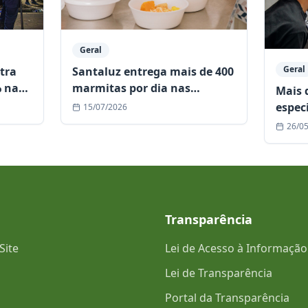
Geral
Geral
stra
Santaluz entrega mais de 400
% nas
marmitas por dia nas
Mais 
Cozinhas Comunitárias e
espec
15/07/2026
fortalece assistência às
seman
26/0
famílias em situação de
de Es
vulnerabilidade
refer
Transparência
Site
Lei de Acesso à Informação
Lei de Transparência
Portal da Transparência