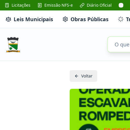
Licitações
Emissão NFS-e
Diário Oficial
Leis Municipais
Obras Públicas
T
Voltar