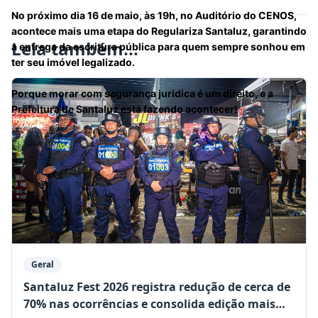
No próximo dia 16 de maio, às 19h, no Auditório do CENOS,
acontece mais uma etapa do Regulariza Santaluz, garantindo
Leia também...
a entrega da escritura pública para quem sempre sonhou em
ter seu imóvel legalizado.
Porque morar com segurança jurídica é um direito, e a
Prefeitura de Santaluz está fazendo acontecer!
41 min
Geral
Santaluz Fest 2026 registra redução de cerca de
70% nas ocorrências e consolida edição mais