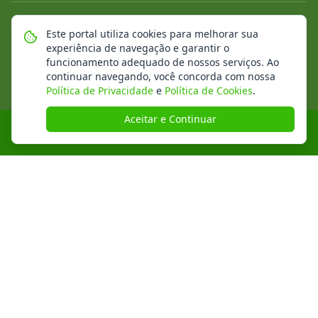
©
2026
Portal Municipal
. Todos os direitos reservados.
Este portal utiliza cookies para melhorar sua
experiência de navegação e garantir o
Mapa do Site
Notícias
Transparência
funcionamento adequado de nossos serviços. Ao
continuar navegando, você concorda com nossa
Política de Privacidade
e
Política de Cookies
.
Aceitar e Continuar
Desenvolvido pela