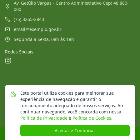
Av. Getúlio Vargas - Centro Administrativo Cep: 48.880-
000
(75) 3265-2843
email@exemplo.gov.br
Segunda a Sexta, 08h às 18h
Redes Sociais
©
2026
Portal Municipal
. Todos os direitos reservados.
Este portal utiliza cookies para melhorar sua
experiência de navegação e garantir o
Mapa do Site
Notícias
Transparência
funcionamento adequado de nossos serviços. Ao
continuar navegando, você concorda com nossa
Política de Privacidade
e
Política de Cookies
.
Aceitar e Continuar
Desenvolvido pela