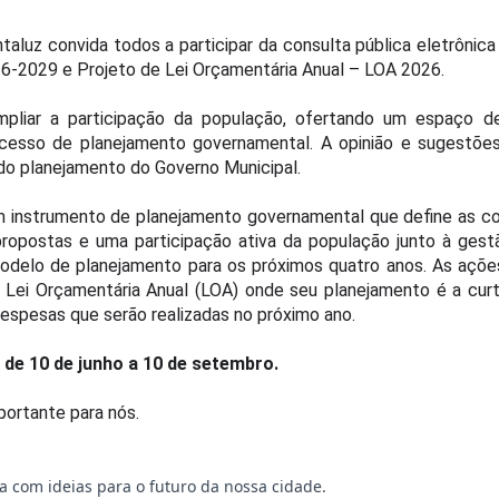
taluz convida todos a participar da consulta pública eletrônic
26-2029 e Projeto de Lei Orçamentária Anual – LOA 2026.
 ampliar a participação da população, ofertando um espaço 
rocesso de planejamento governamental. A opinião e sugestõ
do planejamento do Governo Municipal.
um instrumento de planejamento governamental que define as co
propostas e uma participação ativa da população junto à ges
modelo de planejamento para os próximos quatro anos. As açõ
a Lei Orçamentária Anual (LOA) onde seu planejamento é a cur
despesas que serão realizadas no próximo ano.
l de 10 de junho a 10 de setembro.
portante para nós.
ua com ideias para o futuro da nossa cidade.