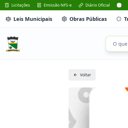
Licitações
Emissão NFS-e
Diário Oficial
Leis Municipais
Obras Públicas
T
Voltar