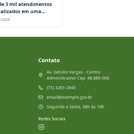
de 3 mil atendimentos
ializados em uma
a consolidam Centro
5/2026
pecialidades como
ência regional
Contato
Av. Getúlio Vargas - Centro
Administrativo Cep: 48.880-000
(75) 3265-2843
email@exemplo.gov.br
Segunda a Sexta, 08h às 18h
Redes Sociais