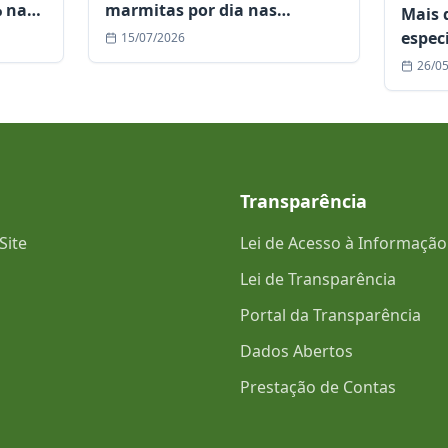
% nas
marmitas por dia nas
Mais 
Cozinhas Comunitárias e
espec
15/07/2026
fortalece assistência às
seman
26/0
famílias em situação de
de Es
vulnerabilidade
refer
Transparência
Site
Lei de Acesso à Informação
Lei de Transparência
Portal da Transparência
Dados Abertos
Prestação de Contas