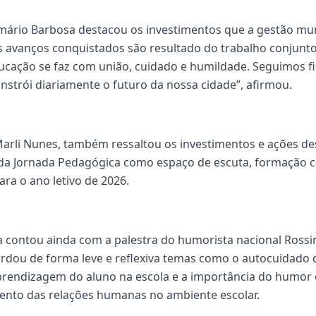
ismário Barbosa destacou os investimentos que a gestão mu
 avanços conquistados são resultado do trabalho conjunto
educação se faz com união, cuidado e humildade. Seguimos f
onstrói diariamente o futuro da nossa cidade”, afirmou.
Marli Nunes, também ressaltou os investimentos e ações de
 da Jornada Pedagógica como espaço de escuta, formação 
ra o ano letivo de 2026.
 contou ainda com a palestra do humorista nacional Ross
dou de forma leve e reflexiva temas como o autocuidado d
prendizagem do aluno na escola e a importância do humo
ento das relações humanas no ambiente escolar.