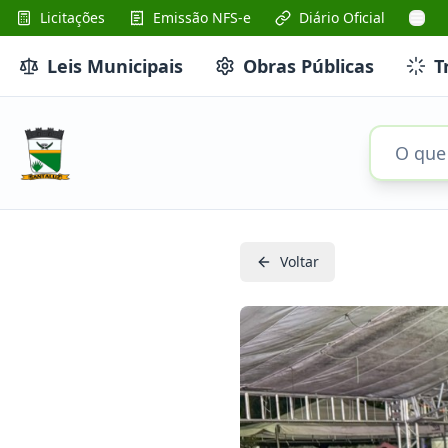
Licitações
Emissão NFS-e
Diário Oficial
Leis Municipais
Obras Públicas
T
Voltar