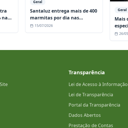
Geral
Geral
stra
Santaluz entrega mais de 400
% nas
marmitas por dia nas
Mais 
Cozinhas Comunitárias e
espec
15/07/2026
fortalece assistência às
seman
26/0
famílias em situação de
de Es
vulnerabilidade
refer
Transparência
Site
Lei de Acesso à Informação
Lei de Transparência
Portal da Transparência
Dados Abertos
Prestação de Contas