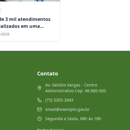
de 3 mil atendimentos
ializados em uma
a consolidam Centro
5/2026
pecialidades como
ência regional
Contato
Av. Getúlio Vargas - Centro
Administrativo Cep: 48.880-000
(75) 3265-2843
email@exemplo.gov.br
Segunda a Sexta, 08h às 18h