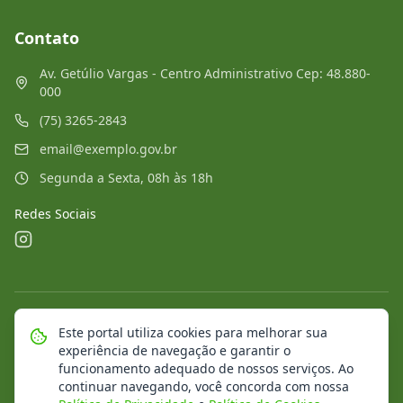
Contato
Av. Getúlio Vargas - Centro Administrativo Cep: 48.880-
000
(75) 3265-2843
email@exemplo.gov.br
Segunda a Sexta, 08h às 18h
Redes Sociais
©
2026
Portal Municipal
. Todos os direitos reservados.
Este portal utiliza cookies para melhorar sua
experiência de navegação e garantir o
Mapa do Site
Notícias
Transparência
funcionamento adequado de nossos serviços. Ao
continuar navegando, você concorda com nossa